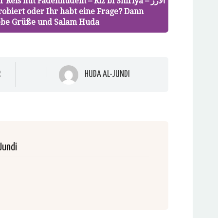
eis mit Fadennudeln – Riz bi Shiriya – الارز
Liebe Grüße und Salam Huda
R
HUDA AL-JUNDI
Jundi