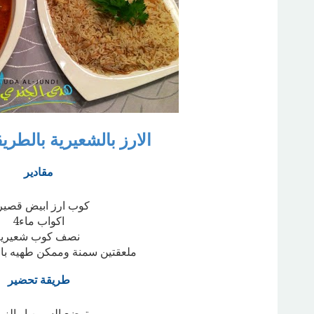
الارز بالشعيرية بالطري
مقادير
2 كوب ارز ابيض قصير
4اكواب ماء
نصف كوب شعيرية
ملعقتين سمنة وممكن طهيه بالز
طريقة تحضير
توضع السمن او الز