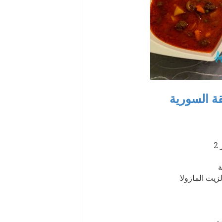
قة السورية
يت المازولا
يت