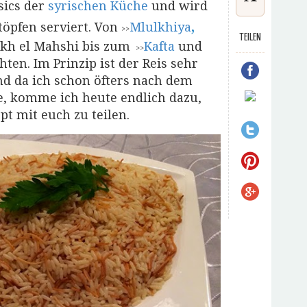
sics der
syrischen Küche
und wird
,
töpfen serviert. Von
Mlulkhiya
>>
TEILEN
eikh el Mahshi bis zum
Kafta
und
>>
ten. Im Prinzip ist der Reis sehr
nd da ich schon öfters nach dem
e, komme ich heute endlich dazu,
pt mit euch zu teilen.