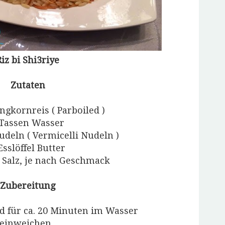
Riz bi Shi3riye
Zutaten
ngkornreis ( Parboiled )
 Tassen Wasser
udeln ( Vermicelli Nudeln )
Esslöffel Butter
l Salz, je nach Geschmack
Zubereitung
d für ca. 20 Minuten im Wasser
einweichen.