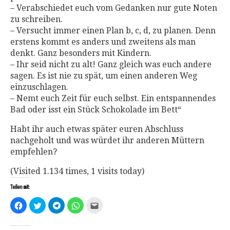
– Verabschiedet euch vom Gedanken nur gute Noten
zu schreiben.
– Versucht immer einen Plan b, c, d, zu planen. Denn
erstens kommt es anders und zweitens als man
denkt. Ganz besonders mit Kindern.
– Ihr seid nicht zu alt! Ganz gleich was euch andere
sagen. Es ist nie zu spät, um einen anderen Weg
einzuschlagen.
– Nemt euch Zeit für euch selbst. Ein entspannendes
Bad oder isst ein Stück Schokolade im Bett“
Habt ihr auch etwas später euren Abschluss
nachgeholt und was würdet ihr anderen Müttern
empfehlen?
(Visited 1.134 times, 1 visits today)
Teilen mit:
Klick,
Klick,
Klicken,
Klicken,
Klick,
um
um
um
um
um
auf
über
auf
auf
dies
Facebook
Twitter
Telegram
WhatsApp
einem
zu
zu
zu
zu
Freund