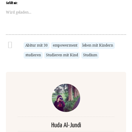
teilen
teilen
teilen
teilen
per
Gefällt mir:
(Wird
(Wird
(Wird
(Wird
E-
in
in
in
in
Mail
Wird geladen...
neuem
neuem
neuem
neuem
zu
Fenster
Fenster
Fenster
Fenster
senden
geöffnet)
geöffnet)
geöffnet)
geöffnet)
(Wird
in
neuem
Fenster
geöffnet)
Abitur mit 30
empowerment
leben mit Kindern
studieren
Studieren mit Kind
Studium
Huda Al-Jundi