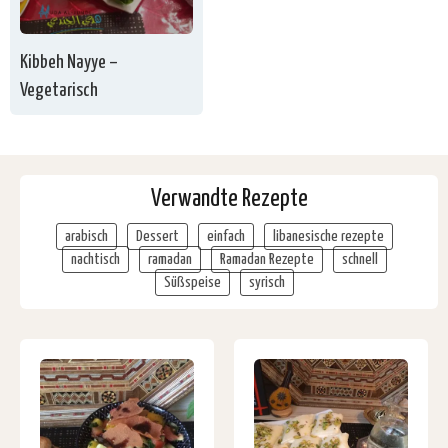
Kibbeh Nayye –
Vegetarisch
Verwandte Rezepte
arabisch
Dessert
einfach
libanesische rezepte
nachtisch
ramadan
Ramadan Rezepte
schnell
Süßspeise
syrisch