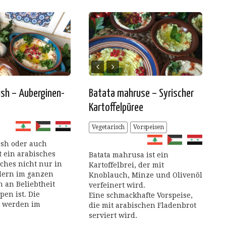
sh – Auberginen-
Batata mahruse – Syrischer
Kartoffelpüree
Vegetarisch
Vorspeisen
sh oder auch
t ein arabisches
Batata mahrusa ist ein
lches nicht nur in
Kartoffelbrei, der mit
dern im ganzen
Knoblauch, Minze und Olivenöl
 an Beliebtheit
verfeinert wird.
pen ist. Die
Eine schmackhafte Vorspeise,
 werden im
die mit arabischen Fladenbrot
serviert wird.