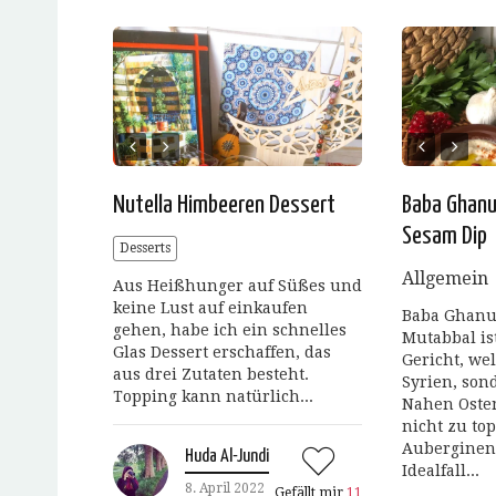
Nutella Himbeeren Dessert
Baba Ghanu
Sesam Dip
Desserts
Allgemein
Aus Heißhunger auf Süßes und
keine Lust auf einkaufen
Baba Ghanu
gehen, habe ich ein schnelles
Mutabbal is
Glas Dessert erschaffen, das
Gericht, we
aus drei Zutaten besteht.
Syrien, son
Topping kann natürlich...
Nahen Osten
nicht zu top
Auberginen
Huda Al-Jundi
Idealfall...
8. April 2022
Gefällt mir
11