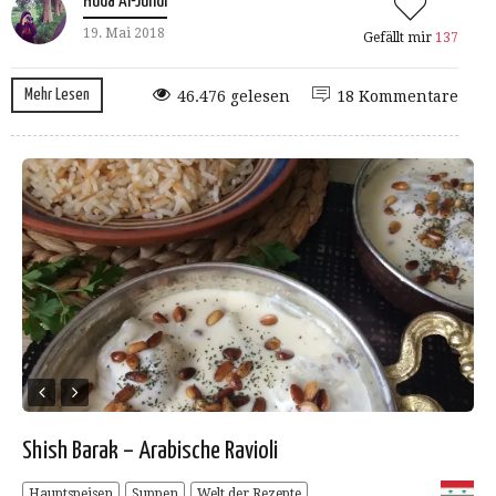
Huda Al-Jundi
19. Mai 2018
Gefällt mir
137
Mehr Lesen
46.476 gelesen
18 Kommentare
Shish Barak – Arabische Ravioli
Hauptspeisen
Suppen
Welt der Rezepte