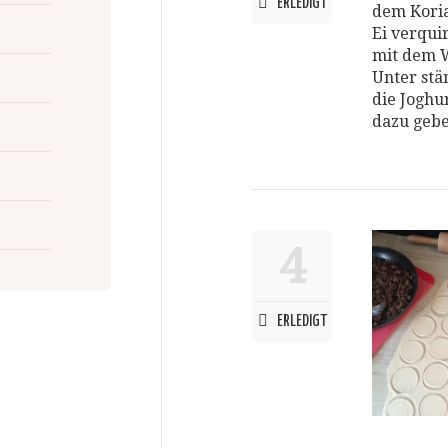
ERLEDIGT
dem Koria
Ei verqui
mit dem W
Unter stä
die Joghu
dazu geb
4
ERLEDIGT