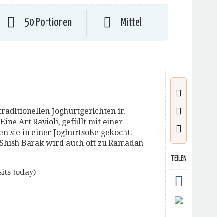
50 Portionen
Mittel
traditionellen Joghurtgerichten in
ine Art Ravioli, gefüllt mit einer
n sie in einer Joghurtsoße gekocht.
 Shish Barak wird auch oft zu Ramadan
TEILEN
sits today)
k,