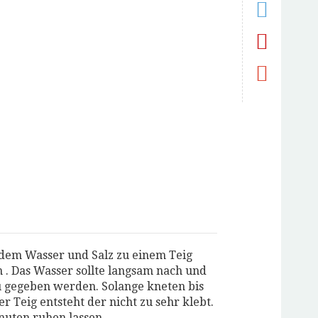
em
und
l
den
rd
uem
ster
fnet)
dem Wasser und Salz zu einem Teig
 . Das Wasser sollte langsam nach und
 gegeben werden. Solange kneten bis
r Teig entsteht der nicht zu sehr klebt.
nuten ruhen lassen.