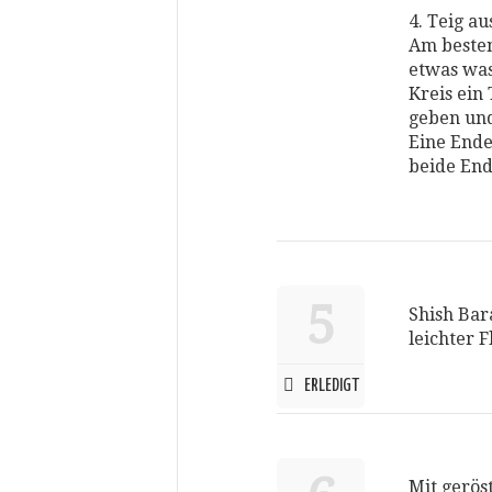
4. Teig au
Am besten
etwas was
Kreis ein
geben un
Eine Ende
beide En
5
Shish Bar
leichter 
ERLEDIGT
Mit gerös