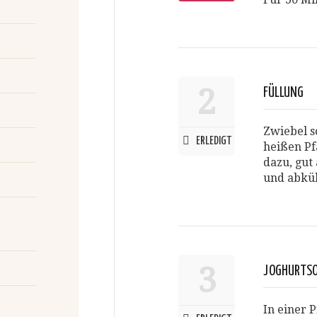
2
FÜLLUNG
Zwiebel s
ERLEDIGT
heißen Pf
dazu, gut
und abküh
3
JOGHURTSOS
In einer 