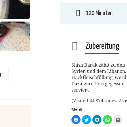
120 Minuten
Zubereitung
Shish Barak zählt zu den 
Syrien und dem Libanon. E
n
Hackfleischfüllung, werde
Dazu wird
Reis
gegessen.
serviert.
(Visited 44.874 times, 2 vi
Teilen mit:
Klick,
Klick,
Klicken,
Klicken,
Klic
um
um
um
um
um
auf
über
auf
auf
dies