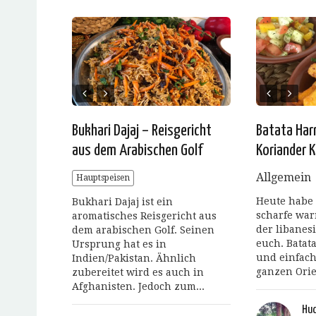
Bukhari Dajaj – Reisgericht
Batata Har
aus dem Arabischen Golf
Koriander K
Allgemein
Hauptspeisen
Heute habe 
Bukhari Dajaj ist ein
scharfe war
aromatisches Reisgericht aus
der libanes
dem arabischen Golf. Seinen
euch. Batat
Ursprung hat es in
und einfach
Indien/Pakistan. Ähnlich
ganzen Orie
zubereitet wird es auch in
Afghanisten. Jedoch zum...
Hud