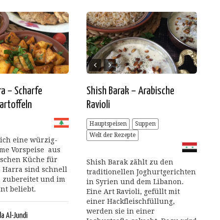
ra – Scharfe
Shish Barak – Arabische
artoffeln
Ravioli
Hauptspeisen
Suppen
Welt der Rezepte
ich eine würzig-
me Vorspeise aus
ischen Küche für
Shish Barak zählt zu den
a Harra sind schnell
traditionellen Joghurtgerichten
 zubereitet und im
in Syrien und dem Libanon.
nt beliebt.
Eine Art Ravioli, gefüllt mit
einer Hackfleischfüllung,
werden sie in einer
a Al-Jundi