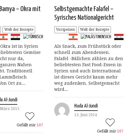
 Bamya – Okra mit
Selbstgemachte Falafel –
Syrisches Nationalgericht
Welt der Rezepte
Vorspeisen
Welt der Rezepte
Okra ist in Syrien
Als Snack, zum Frühstück oder
eliebtesten Gemüse
schnell zum Abendessen.
cht nur da,
Falafel -Bällchen zählen zu den
 ganzen Nahen
beliebtesten Fast Food-Essen in
t. Traditionell
Syrien und auch International
 Lammfleisch
ist dieses Gericht kaum mehr
Von Ort zu...
weg zudenken. Selbstgemacht
wird...
a Al-Jundi
Huda Al-Jundi
 März 2015
13. Juni 2014
Gefällt mir
107
Gefällt mir
107