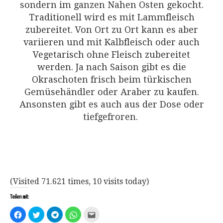
sondern im ganzen Nahen Osten gekocht.
Traditionell wird es mit Lammfleisch
zubereitet. Von Ort zu Ort kann es aber
variieren und mit Kalbfleisch oder auch
Vegetarisch ohne Fleisch zubereitet
werden.
Ja nach Saison gibt es die
Okraschoten frisch beim türkischen
Gemüsehändler oder Araber zu kaufen.
Ansonsten gibt es auch aus der Dose oder
tiefgefroren.
(Visited 71.621 times, 10 visits today)
Teilen mit:
Klick,
Klick,
Klicken,
Klicken,
Klick,
um
um
um
um
um