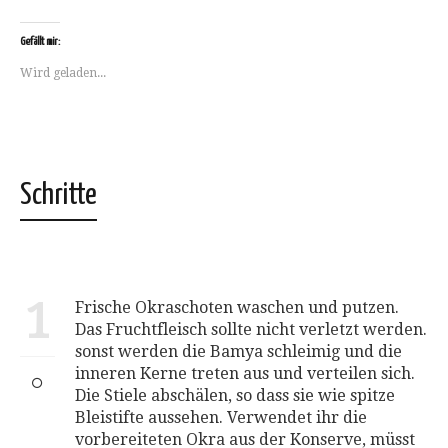
auf
über
auf
auf
dies
Facebook
Twitter
Telegram
WhatsApp
einem
zu
zu
zu
zu
Freund
teilen
teilen
teilen
teilen
per
Gefällt mir:
(Wird
(Wird
(Wird
(Wird
E-
in
in
in
in
Mail
Wird geladen...
neuem
neuem
neuem
neuem
zu
Fenster
Fenster
Fenster
Fenster
senden
geöffnet)
geöffnet)
geöffnet)
geöffnet)
(Wird
in
neuem
Fenster
geöffnet)
Schritte
1
Frische Okraschoten waschen und putzen.
Das Fruchtfleisch sollte nicht verletzt werden.
sonst werden die Bamya schleimig und die
inneren Kerne treten aus und verteilen sich.
Die Stiele abschälen, so dass sie wie spitze
Bleistifte aussehen. Verwendet ihr die
vorbereiteten Okra aus der Konserve, müsst