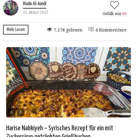
Huda Al-Jundi
25. März 2021
Gefällt mir
60
Mehr Lesen
7.178 gelesen
4 Kommentare
Harise Nabkiyeh – Syrisches Rezept für ein mit
Zuckersirup getränkten Grießkuchen