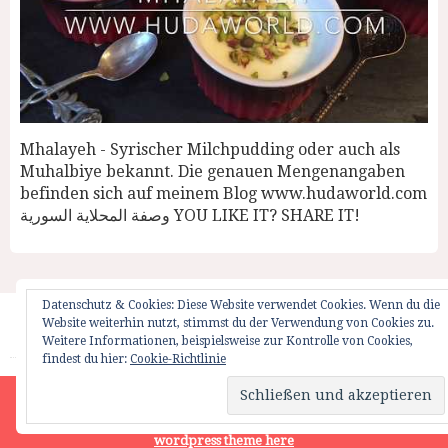
Mhalayeh - Syrischer Milchpudding oder auch als
Muhalbiye bekannt. Die genauen Mengenangaben
befinden sich auf meinem Blog www.hudaworld.com
وصفة المحلاية السورية YOU LIKE IT? SHARE IT!
Datenschutz & Cookies: Diese Website verwendet Cookies. Wenn du die
Website weiterhin nutzt, stimmst du der Verwendung von Cookies zu.
Startseite
Impressum
Weglot Switcher
Weitere Informationen, beispielsweise zur Kontrolle von Cookies,
findest du hier:
Cookie-Richtlinie
HUDAWORLD.COM | ALL RIGHTS RESERVED | © 2012
Site is using a trial version of the theme. Please enter your
purchase code in theme settings to activate it or
purchase this
wordpress theme here