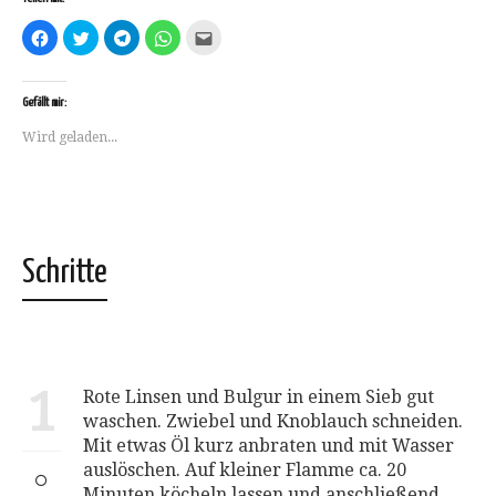
Klick,
Klick,
Klicken,
Klicken,
Klick,
um
um
um
um
um
auf
über
auf
auf
dies
Facebook
Twitter
Telegram
WhatsApp
einem
zu
zu
zu
zu
Freund
teilen
teilen
teilen
teilen
per
Gefällt mir:
(Wird
(Wird
(Wird
(Wird
E-
in
in
in
in
Mail
Wird geladen...
neuem
neuem
neuem
neuem
zu
Fenster
Fenster
Fenster
Fenster
senden
geöffnet)
geöffnet)
geöffnet)
geöffnet)
(Wird
in
neuem
Fenster
geöffnet)
Schritte
1
Rote Linsen und Bulgur in einem Sieb gut
waschen. Zwiebel und Knoblauch schneiden.
Mit etwas Öl kurz anbraten und mit Wasser
auslöschen. Auf kleiner Flamme ca. 20
Minuten köcheln lassen und anschließend