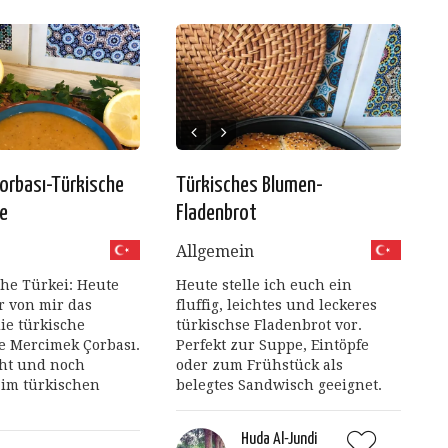
orbası-Türkische
Türkisches Blumen-
e
Fladenbrot
Allgemein
e Türkei: Heute
Heute stelle ich euch ein
 von mir das
fluffig, leichtes und leckeres
die türkische
türkischse Fladenbrot vor.
e Mercimek Çorbası.
Perfekt zur Suppe, Eintöpfe
cht und noch
oder zum Frühstück als
s im türkischen
belegtes Sandwisch geeignet.
Huda Al-Jundi