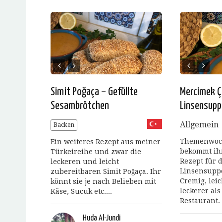
Simit Poğaça – Gefüllte
Mercimek Ç
Sesambrötchen
Linsensupp
Allgemein
Backen
Themenwoch
Ein weiteres Rezept aus meiner
bekommt ihr
Türkeireihe und zwar die
Rezept für 
leckeren und leicht
Linsensupp
zubereitbaren Simit Poğaça. Ihr
Cremig, lei
könnt sie je nach Belieben mit
leckerer al
Käse, Sucuk etc....
Restaurant.
Huda Al-Jundi