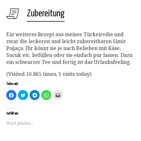
Zubereitung
Ein weiteres Rezept aus meiner Türkeireihe und
zwar die leckeren und leicht zubereitbaren Simit
Poğaça. Ihr könnt sie je nach Belieben mit Käse,
Sucuk etc. befüllen oder sie einfach pur lassen. Dazu
ein schwarzer Tee und fertig ist das Urlaubsfeeling.
(Visited 16.865 times, 1 visits today)
Teilen mit:
Klick,
Klick,
Klicken,
Klicken,
Klick,
um
um
um
um
um
auf
über
auf
auf
dies
Facebook
Twitter
Telegram
WhatsApp
einem
zu
zu
zu
zu
Freund
teilen
teilen
teilen
teilen
per
Gefällt mir:
(Wird
(Wird
(Wird
(Wird
E-
in
in
in
in
Mail
Wird geladen...
neuem
neuem
neuem
neuem
zu
Fenster
Fenster
Fenster
Fenster
senden
geöffnet)
geöffnet)
geöffnet)
geöffnet)
(Wird
in
neuem