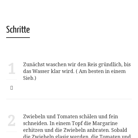
geöffnet)
geöffnet)
geöffnet)
geöffnet)
(Wird
in
neuem
Fenster
geöffnet)
Schritte
1
Zunächst waschen wir den Reis gründlich, bis
das Wasser klar wird. ( Am besten in einem
Sieb.)
2
Zwiebeln und Tomaten schälen und fein
schneiden. In einem Topf die Margarine
erhitzen und die Zwiebeln anbraten. Sobald
die Zwiebeln glasig werden, die Tomaten und