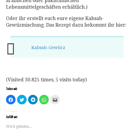
arabischen oder pakistanischen
Lebensmittelgeschäften erhältlich.)
Oder ihr erstellt euch eure eigene Kabsah-
Gewüzmischung. Das Rezept dazu bekommt ihr hier:
Kabsah-Gewürz
(Visited 30.825 times, 5 visits today)
Teilen mit:
Klick,
Klick,
Klicken,
Klicken,
Klick,
um
um
um
um
um
auf
über
auf
auf
dies
Facebook
Twitter
Telegram
WhatsApp
einem
zu
zu
zu
zu
Freund
teilen
teilen
teilen
teilen
per
Gefällt mir:
(Wird
(Wird
(Wird
(Wird
E-
in
in
in
in
Mail
Wird geladen...
neuem
neuem
neuem
neuem
zu
Fenster
Fenster
Fenster
Fenster
senden