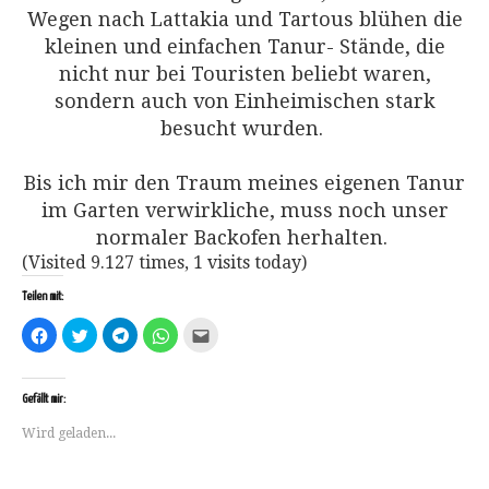
Wegen nach Lattakia und Tartous blühen die
kleinen und einfachen Tanur- Stände, die
nicht nur bei Touristen beliebt waren,
sondern auch von Einheimischen stark
besucht wurden.
Bis ich mir den Traum meines eigenen Tanur
im Garten verwirkliche, muss noch unser
normaler Backofen herhalten.
(Visited 9.127 times, 1 visits today)
Teilen mit:
Klick,
Klick,
Klicken,
Klicken,
Klick,
um
um
um
um
um
auf
über
auf
auf
dies
Facebook
Twitter
Telegram
WhatsApp
einem
zu
zu
zu
zu
Freund
teilen
teilen
teilen
teilen
per
Gefällt mir:
(Wird
(Wird
(Wird
(Wird
E-
in
in
in
in
Mail
Wird geladen...
neuem
neuem
neuem
neuem
zu
Fenster
Fenster
Fenster
Fenster
senden
geöffnet)
geöffnet)
geöffnet)
geöffnet)
(Wird
in
neuem