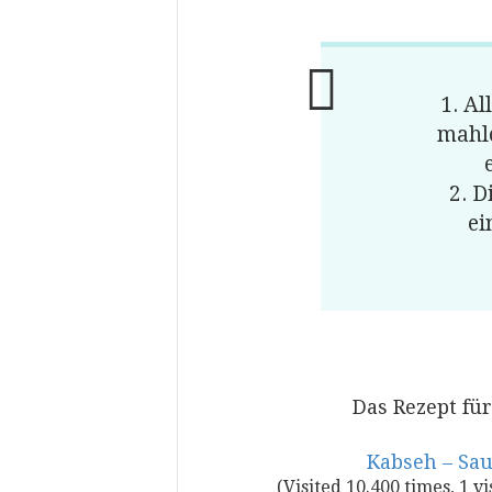
1. Al
mahle
2. 
ei
Das Rezept fü
Kabseh – Sau
(Visited 10.400 times, 1 vi