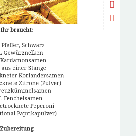
Ihr braucht:
 Pfeffer, Schwarz
L Gewürznelken
L Kardamonsamen
 aus einer Stange
ckneter Koriandersamen
cknete Zitrone (Pulver)
Kreuzkümmelsamen
EL Fenchelsamen
getrocknete Peperoni
ptional Paprikapulver)
Zubereitung