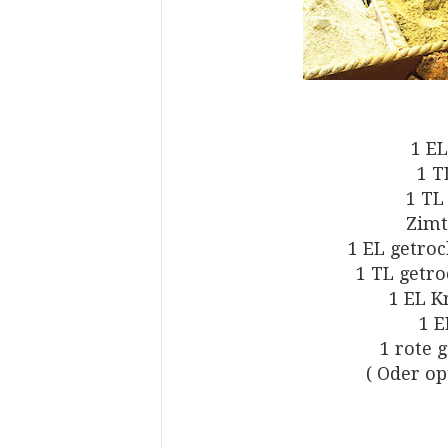
1 EL
1 T
1 T
Zimt
1 EL getro
1 TL getro
1 EL 
1 
1 rote 
( Oder o