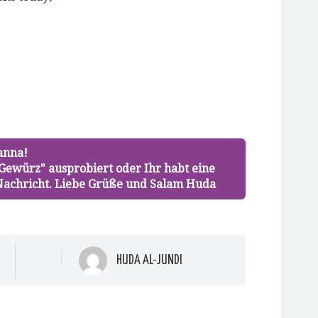
k,
em
und
l
den
rd
uem
anna!
ster
fnet)
Gewürz" ausprobiert oder Ihr habt eine
 Nachricht. Liebe Grüße und Salam Huda
HUDA AL-JUNDI