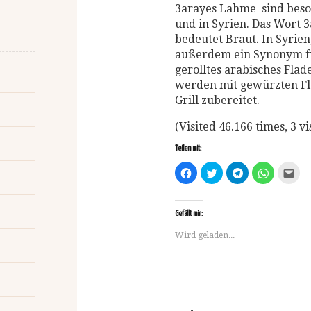
3arayes Lahme sind beso
und in Syrien. Das Wort 3
bedeutet Braut. In Syrien
außerdem ein Synonym fü
gerolltes arabisches Fla
werden mit gewürzten Fle
Grill zubereitet.
(Visited 46.166 times, 3 vi
Teilen mit:
Klick,
Klick,
Klicken,
Klicken,
Klic
um
um
um
um
um
auf
über
auf
auf
dies
Facebook
Twitter
Telegram
WhatsApp
ein
zu
zu
zu
zu
Fre
teilen
teilen
teilen
teilen
per
Gefällt mir:
(Wird
(Wird
(Wird
(Wird
E-
in
in
in
in
Mai
Wird geladen...
neuem
neuem
neuem
neuem
zu
Fenster
Fenster
Fenster
Fenster
sen
geöffnet)
geöffnet)
geöffnet)
geöffnet)
(Wi
in
ne
Fen
geöf