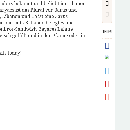
nders bekannt und beliebt im Libanon
aryaes ist das Plural von 3arus und
, Libanon und Co ist eine 3arus
r ein mit zB. Labne belegtes und
denbrot-Sandwish. 3ayares Lahme
TEILEN
isch gefüllt und in der Pfanne oder im
sits today)
k,
em
und
l
den
rd
uem
ster
fnet)