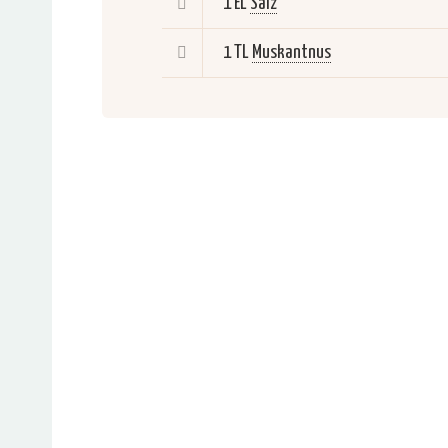
1 EL
Salz
1 TL
Muskantnus