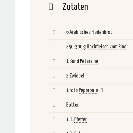
Zutaten
6
Arabisches Fladenbrot
250-300 g
Hackfleisch vom Rind
1 Bund
Petersilie
2
Zwiebel
1 rote
Peperonie
Butter
1 EL
Pfeffer