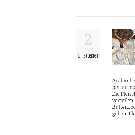
2
ERLEDIGT
Arabische
bis nur n
Die Fleis
verteilen
Butterflo
geben. Fl