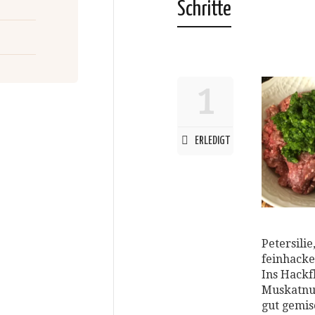
Schritte
1
ERLEDIGT
Petersili
feinhacke
Ins Hackf
Muskatnus
gut gemisc