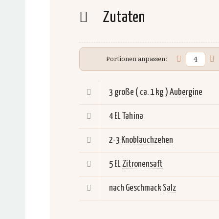
Zutaten
Portionen anpassen:
3 große ( ca. 1 kg )
Aubergine
4 EL
Tahina
2-3
Knoblauchzehen
5 EL
Zitronensaft
nach Geschmack
Salz