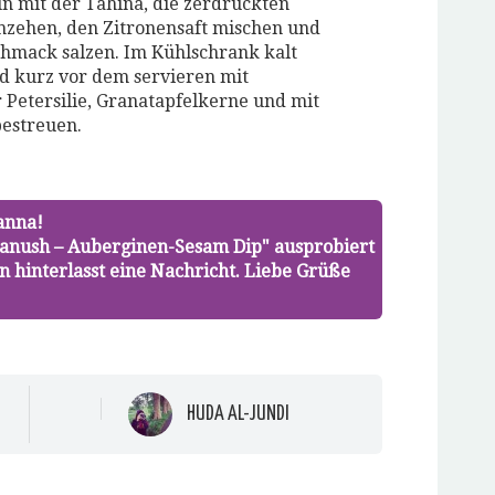
n mit der Tahina, die zerdrückten
zehen, den Zitronensaft mischen und
hmack salzen. Im Kühlschrank kalt
nd kurz vor dem servieren mit
 Petersilie, Granatapfelkerne und mit
bestreuen.
anna!
hanush – Auberginen-Sesam Dip" ausprobiert
n hinterlasst eine Nachricht. Liebe Grüße
HUDA AL-JUNDI