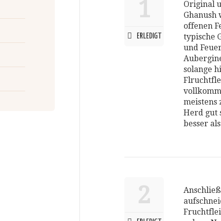
1
Original 
Ghanush w
offenen F
ERLEDIGT
typische 
und Feuer
Aubergin
solange h
Flruchtfl
vollkomme
meistens 
Herd gut 
besser als
2
Anschließ
aufschnei
Fruchtfle