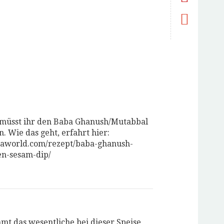
den
rd
uem
ster
fnet)
 müsst ihr den Baba Ghanush/Mutabbal
. Wie das geht, erfahrt hier:
daworld.com/rezept/baba-ghanush-
en-sesam-dip/
t das wesentliche bei dieser Speise