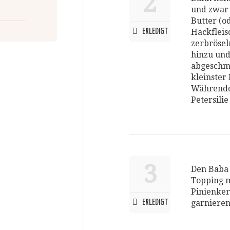
2
und zwar 
Butter (o
ERLEDIGT
Hackfleis
zerbrösel
hinzu und
abgeschme
kleinster
Währendd
Petersilie
3
Den Baba 
Topping m
Pinienker
ERLEDIGT
garnieren