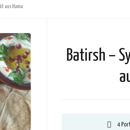
tät aus Hama
Batirsh – Sy
a
4 Por