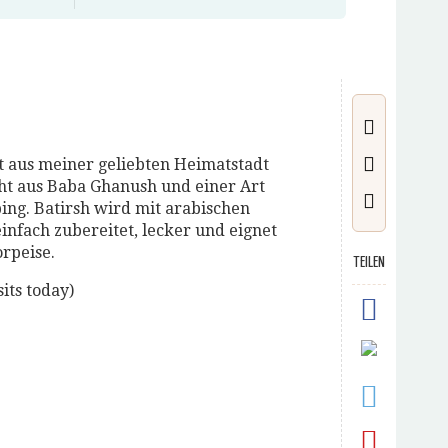
tät aus meiner geliebten Heimatstadt
eht aus Baba Ghanush und einer Art
ing. Batirsh wird mit arabischen
einfach zubereitet, lecker und eignet
orpeise.
TEILEN
sits today)
k,
em
und
l