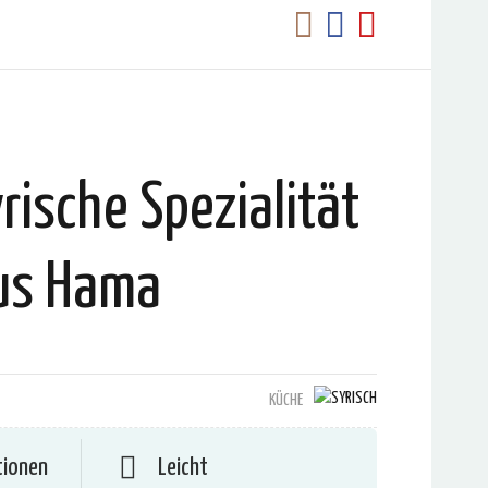
rische Spezialität
us Hama
KÜCHE
tionen
Leicht