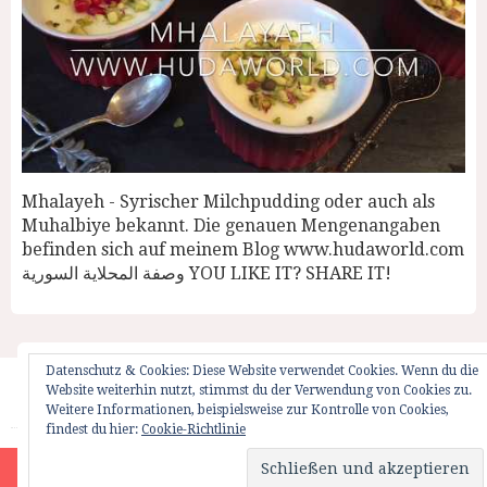
Mhalayeh - Syrischer Milchpudding oder auch als
Muhalbiye bekannt. Die genauen Mengenangaben
befinden sich auf meinem Blog www.hudaworld.com
وصفة المحلاية السورية YOU LIKE IT? SHARE IT!
Datenschutz & Cookies: Diese Website verwendet Cookies. Wenn du die
Website weiterhin nutzt, stimmst du der Verwendung von Cookies zu.
Startseite
Impressum
Weglot Switcher
Weitere Informationen, beispielsweise zur Kontrolle von Cookies,
findest du hier:
Cookie-Richtlinie
HUDAWORLD.COM | ALL RIGHTS RESERVED | © 2012
Site is using a trial version of the theme. Please enter your