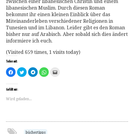
zwischen einer libanesischen Christin und einem
libanesischen Muslim. Durch diesen Roman
bekommt ihr einen kleinen Einblick über das
Miteinanderleben verschiedener Religionen in
Tunesien und im Libanon. Leider gibt es den Roman
bisher nur auf Arabisch. Aber sobald sich dies ändert
informiere ich euch.
(Visited 659 times, 1 visits today)
Teilen mit:
Klick,
Klick,
Klicken,
Klicken,
Klick,
um
um
um
um
um
auf
über
auf
auf
dies
Facebook
Twitter
Telegram
WhatsApp
einem
zu
zu
zu
zu
Freund
teilen
teilen
teilen
teilen
per
Gefällt mir:
(Wird
(Wird
(Wird
(Wird
E-
in
in
in
in
Mail
Wird geladen...
neuem
neuem
neuem
neuem
zu
Fenster
Fenster
Fenster
Fenster
senden
geöffnet)
geöffnet)
geöffnet)
geöffnet)
(Wird
in
neuem
Fenster
geöffnet)
büchertipps