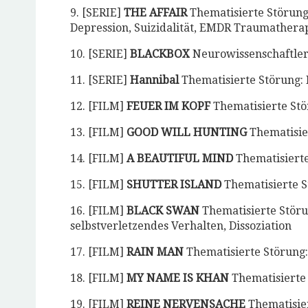
9. [SERIE]
THE AFFAIR
Thematisierte Störung
Depression, Suizidalität, EMDR Traumathera
10. [SERIE]
BLACKBOX
Neurowissenschaftleri
11. [SERIE]
Hannibal
Thematisierte Störung: 
12. [FILM]
FEUER IM KOPF⁣
Thematisierte Stö
13. [FILM]
GOOD WILL HUNTING
Thematisie
⁣14. [FILM]
A BEAUTIFUL MIND
Thematisierte
⁣15. [FILM]
SHUTTER ISLAND
Thematisierte S
16. [FILM]
BLACK SWAN
Thematisierte Störun
selbstverletzendes Verhalten, Dissoziation⁣
17. [FILM]
RAIN MAN
Thematisierte Störung:
18. [FILM]
MY NAME IS KHAN
Thematisierte
⁣19. [FILM]
REINE NERVENSACHE
Thematisier