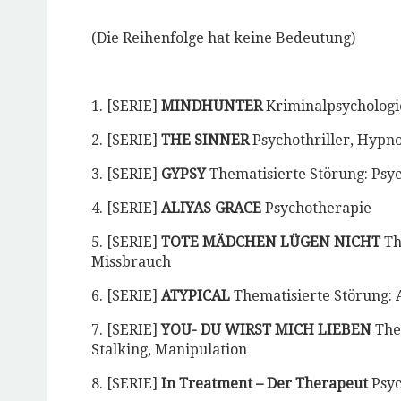
⁣(Die Reihenfolge hat keine Bedeutung)
1. [SERIE]
MINDHUNTER
Kriminalpsychologie
2. [SERIE]
THE SINNER
⁣ Psychothriller, Hypn
3. [SERIE]
GYPSY
Thematisierte Störung: Psy
4. [SERIE]
ALIYAS GRACE
Psychotherapie
5. [SERIE]
TOTE MÄDCHEN LÜGEN NICHT
Th
Missbrauch ⁣
6. [SERIE]
ATYPICAL
Thematisierte Störung: A
7. [SERIE]
YOU- DU WIRST MICH LIEBEN
Them
Stalking, Manipulation
8. [SERIE]
In Treatment – Der Therapeut
Psyc