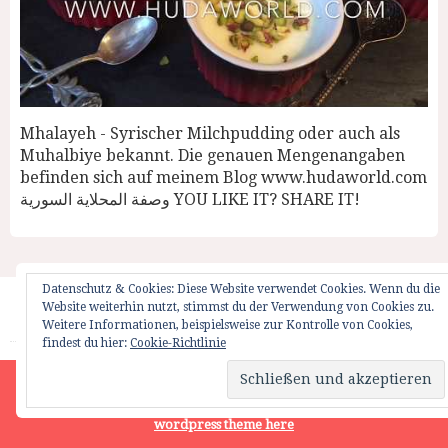
Mhalayeh - Syrischer Milchpudding oder auch als
Muhalbiye bekannt. Die genauen Mengenangaben
befinden sich auf meinem Blog www.hudaworld.com
وصفة المحلاية السورية YOU LIKE IT? SHARE IT!
Datenschutz & Cookies: Diese Website verwendet Cookies. Wenn du die
Website weiterhin nutzt, stimmst du der Verwendung von Cookies zu.
Startseite
Impressum
Weglot Switcher
Weitere Informationen, beispielsweise zur Kontrolle von Cookies,
findest du hier:
Cookie-Richtlinie
HUDAWORLD.COM | ALL RIGHTS RESERVED | © 2012
Site is using a trial version of the theme. Please enter your
purchase code in theme settings to activate it or
purchase this
wordpress theme here