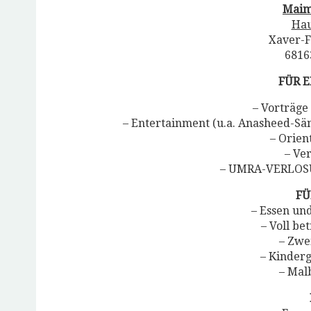
Maim
Hau
Xaver-F
6816
FÜR 
– Vorträge
– Entertainment (u.a. Anasheed-S
– Orien
– Ve
– UMRA-VERLOSU
FÜ
– Essen un
– Voll be
– Zwe
– Kinder
– Mal