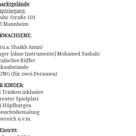
arktgelände
pteingang:
uhr-Straße 101
3 Mannheim
ERWACHSENE:
 (u.a. Shaikh Amin)
änger [ohne Instrumente] Mohamed Yasbah)
talisches Büffet
rkaufsstände
NG (für zwei Personen)
R KINDER:
d Trinken inklusive
treuter Spielplatz
i Hüpfburgen
gesichtsbemalung
bereich u.v.m.
Eintritt: