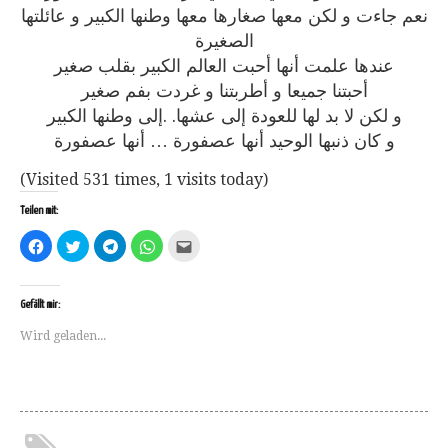
نعم جاءت و لكن معها صغارها معها وطنها الكبير و عائلتها
الصغيرة
عندها علمت أنها أحبت العالم الكبير بقلب صغير
أحبتنا جميعا و أطربتنا و غردت بفم صغير
و لكن لا بد لها للعودة إلى عشها. .إلى وطنها الكبير
و كان ذنبها الوحيد أنها عصفورة … أنها عصفورة
(Visited 531 times, 1 visits today)
Teilen mit:
Klick,
Klick,
Klicken,
Klicken,
Klick,
um
um
um
um
um
auf
über
auf
auf
dies
Facebook
Twitter
Telegram
WhatsApp
einem
zu
zu
zu
zu
Freund
teilen
teilen
teilen
teilen
per
Gefällt mir:
(Wird
(Wird
(Wird
(Wird
E-
in
in
in
in
Mail
Wird geladen...
neuem
neuem
neuem
neuem
zu
Fenster
Fenster
Fenster
Fenster
senden
geöffnet)
geöffnet)
geöffnet)
geöffnet)
(Wird
in
neuem
Fenster
geöffnet)