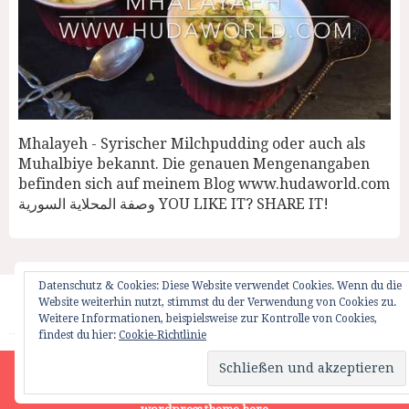
Mhalayeh - Syrischer Milchpudding oder auch als
Muhalbiye bekannt. Die genauen Mengenangaben
befinden sich auf meinem Blog www.hudaworld.com
وصفة المحلاية السورية YOU LIKE IT? SHARE IT!
Datenschutz & Cookies: Diese Website verwendet Cookies. Wenn du die
Website weiterhin nutzt, stimmst du der Verwendung von Cookies zu.
Startseite
Impressum
Weglot Switcher
Weitere Informationen, beispielsweise zur Kontrolle von Cookies,
findest du hier:
Cookie-Richtlinie
HUDAWORLD.COM | ALL RIGHTS RESERVED | © 2012
Site is using a trial version of the theme. Please enter your
purchase code in theme settings to activate it or
purchase this