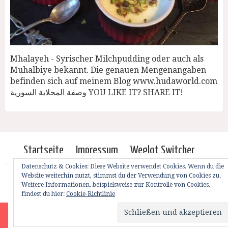
Mhalayeh - Syrischer Milchpudding oder auch als
Muhalbiye bekannt. Die genauen Mengenangaben
befinden sich auf meinem Blog www.hudaworld.com
وصفة المحلاية السورية YOU LIKE IT? SHARE IT!
Startseite
Impressum
Weglot Switcher
Datenschutz & Cookies: Diese Website verwendet Cookies. Wenn du die
HUDAWORLD.COM | ALL RIGHTS RESERVED | © 2012
Website weiterhin nutzt, stimmst du der Verwendung von Cookies zu.
Weitere Informationen, beispielsweise zur Kontrolle von Cookies,
findest du hier:
Cookie-Richtlinie
Site is using a trial version of the theme. Please enter your purchase
code in theme settings to activate it or
purchase this wordpress