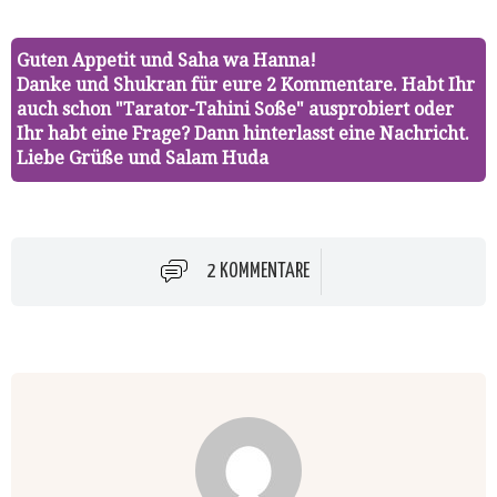
Fenster
Fenster
Fenster
Fenster
senden
geöffnet)
geöffnet)
geöffnet)
geöffnet)
(Wird
in
neuem
Guten Appetit und Saha wa Hanna!
Fenster
geöffnet)
Danke und Shukran für eure 2 Kommentare. Habt Ihr
auch schon "Tarator-Tahini Soße" ausprobiert oder
Ihr habt eine Frage? Dann hinterlasst eine Nachricht.
Liebe Grüße und Salam Huda
2 KOMMENTARE