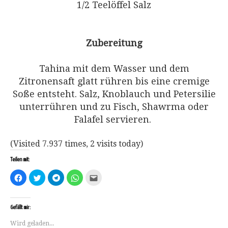
1/2 Teelöffel Salz
Zubereitung
Tahina mit dem Wasser und dem
Zitronensaft glatt rühren bis eine cremige
Soße entsteht. Salz, Knoblauch und Petersilie
unterrühren und zu Fisch, Shawrma oder
Falafel servieren.
(Visited 7.937 times, 2 visits today)
Teilen mit:
Klick,
Klick,
Klicken,
Klicken,
Klick,
um
um
um
um
um
auf
über
auf
auf
dies
Facebook
Twitter
Telegram
WhatsApp
einem
zu
zu
zu
zu
Freund
teilen
teilen
teilen
teilen
per
Gefällt mir:
(Wird
(Wird
(Wird
(Wird
E-
in
in
in
in
Mail
Wird geladen...
neuem
neuem
neuem
neuem
zu