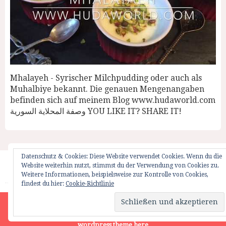
Mhalayeh - Syrischer Milchpudding oder auch als
Muhalbiye bekannt. Die genauen Mengenangaben
befinden sich auf meinem Blog www.hudaworld.com
وصفة المحلاية السورية YOU LIKE IT? SHARE IT!
Datenschutz & Cookies: Diese Website verwendet Cookies. Wenn du die
Website weiterhin nutzt, stimmst du der Verwendung von Cookies zu.
Startseite
Impressum
Weglot Switcher
Weitere Informationen, beispielsweise zur Kontrolle von Cookies,
findest du hier:
Cookie-Richtlinie
HUDAWORLD.COM | ALL RIGHTS RESERVED | © 2012
Site is using a trial version of the theme. Please enter your
purchase code in theme settings to activate it or
purchase this
wordpress theme here