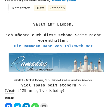
Kategorien
Islam
Ramadan
Salam ihr Lieben,
ich möchte euch diese schöne Seite nicht
vorenthalten:
Die Ramadan Oase von Islamweb.net
Nützliche Artikel, Fatawa, Broschüren & Audios rund um Ramadan !
Viel spass beim stöbern ^_^
(Visited 129 times, 1 visits today)
Teilen mit:
Klick,
Klick,
Klicken,
Klicken,
Klick,