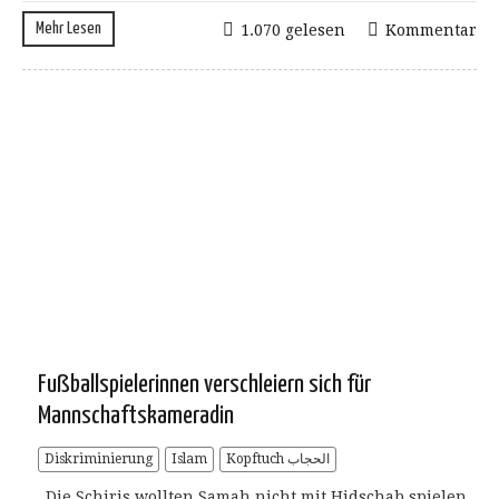
Mehr Lesen
1.070 gelesen
Kommentar
Fußballspielerinnen verschleiern sich für
Mannschaftskameradin
Diskriminierung
Islam
Kopftuch الحجاب
„Die Schiris wollten Samah nicht mit Hidschab spielen