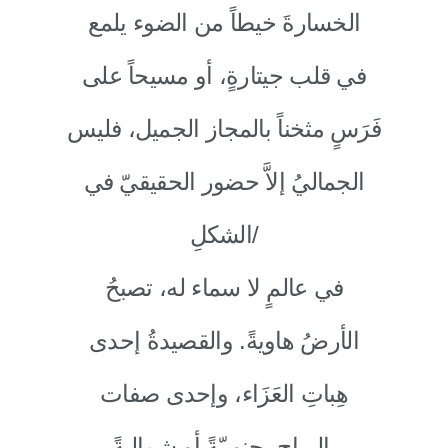
الخسارةَ خيطاً من الضوء يلمع
في قلب جيتارةٍ، أو مسيحاً على
فَرَسٍ مثخناً بالمجاز الجميل، فليس
الجماليُ إلاَّ حضور الحقيقيّ في
الشكلِ/
في عالمٍ لا سماء له، تصبحُ
الأرضُ هاويةً. والقصيدةُ إحدى
هِباتِ العَزَاء، وإحدى صفات
الرياح، جنوبيّةً أو شماليةً.