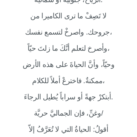
لا تَصِفْ ما ترى الكاميرا من
جروحك. واصرخْ لتسمع نفسك،
وأصرخ لتعلم أنَّكَ ما زلتَ حيّاً،
وحيّاً، وأنَّ الحياةَ على هذه الأرض
ممكنةٌ. فاخترعْ أملاً للكلام،
أبتكرْ جهةً أو سراباً يُطيل الرجاءَ.
وغنِّ، فإن الجماليَّ حريَّة/
أقولُ: الحياةُ التي لا تُعَرَّفُ إلاّ