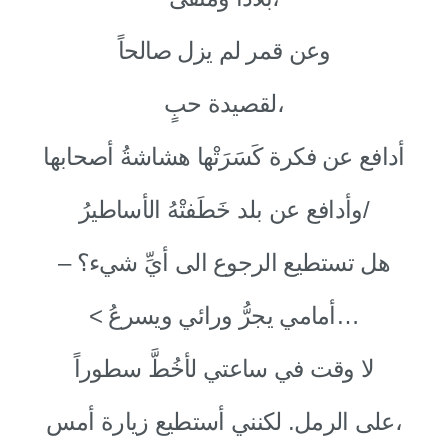
وعن قمر لم يزل صالحاً
لقصيدة حبٍ،
أدافع عن فكرة كَسَرَتْها هشاشةُ أصحابها
وأدافع عن بلد خَطَفتْهُ الأساطيرُ/
– هل تستطيع الرجوع الى أيِّ شيء؟
< أمامي يجرُّ ورائي ويسرعُ…
لا وقت في ساعتي لأخُطَّ سطوراً
على الرمل. لكنني أستطيع زيارة أمس،