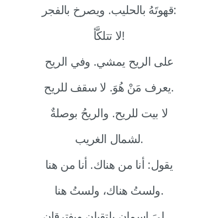
قهوتَهُ بالحليب. ويصرخ بالفجر:
لا تتلكَّأ!
على الريح يمشي. وفي الريح
يعرف مَنْ هُوَ. لا سقف للريح.
لا بيت للريح. والريحُ بوصلةٌ
لشمال الغريب.
يقول: أنا من هناك. أنا من هنا
ولستُ هناك، ولستُ هنا.
لِيَ اسمان يلتقيان ويفترقان…