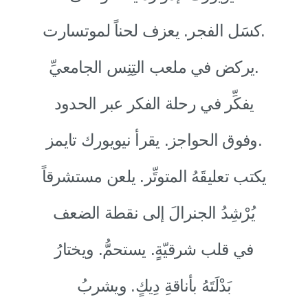
كسَل الفجر. يعزف لحناً لموتسارت.
يركض في ملعب التِنِس الجامعيِّ.
يفكِّر في رحلة الفكر عبر الحدود
وفوق الحواجز. يقرأ نيويورك تايمز.
يكتب تعليقَهُ المتوتِّر. يلعن مستشرقاً
يُرْشِدُ الجنرالَ إلى نقطة الضعف
في قلب شرقيّةٍ. يستحمُّ. ويختارُ
بَدْلَتَهُ بأناقةِ دِيكٍ. ويشربُ