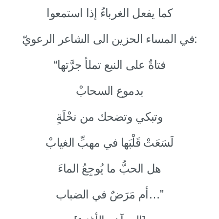
كما يفعل الغرباءُ إذا استمعوا
في المساء الحزين الى الشاعر الرعويّ:
“فتاةٌ على النبع تملأ جرَّتها
بدموع السحابْ
وتبكي وتضحك من نحْلَةٍ
لَسَعَتْ قَلْبَها في مهبِّ الغيابْ
هل الحبُّ ما يُوجِعُ الماءَ
أم مَرَضٌ في الضباب…”