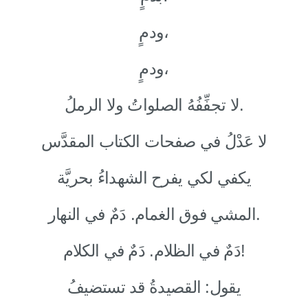
ودمٍ،
ودمٍ،
لا تجفِّفُهُ الصلواتُ ولا الرملُ.
لا عَدْلُ في صفحات الكتاب المقدَّس
يكفي لكي يفرح الشهداءُ بحريَّة
المشي فوق الغمام. دَمٌ في النهار.
دَمٌ في الظلام. دَمٌ في الكلام!
يقول: القصيدةُ قد تستضيفُ