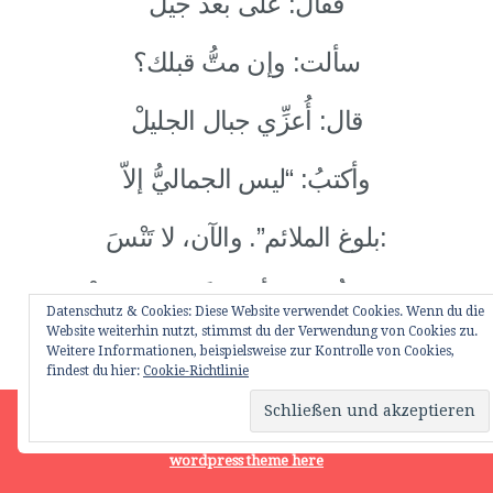
فقال: على بُعْد جيلْ
سألت: وإن متُّ قبلك؟
قال: أُعزِّي جبال الجليلْ
وأكتبُ: “ليس الجماليُّ إلاّ
بلوغ الملائم”. والآن، لا تَنْسَ:
إن متُّ قبلك أوصيكَ بالمستحيلْ!
Datenschutz & Cookies: Diese Website verwendet Cookies. Wenn du die
Website weiterhin nutzt, stimmst du der Verwendung von Cookies zu.
عندما زُرْتُهُ في سَدُومَ الجديدةِ،
Weitere Informationen, beispielsweise zur Kontrolle von Cookies,
findest du hier:
Cookie-Richtlinie
في عام ألفين واثنين، كان يُقاوم
Site is using a trial version of the theme. Please enter your
purchase code in theme settings to activate it or
purchase this
wordpress theme here
حربَ سدومَ على أهل بابلَ…