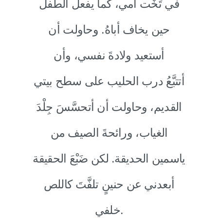
في تَخْت أمي، كما يفعل الطفل
حين يخاف أباهُ. وحاولت أن
أستعيد ولادةَ نفسي، وأن
أتتبَّعُ درب الحليب على سطح بيتي
القديم، وحاولت أن أتحسَّسَ جِلْدَ
الغياب، ورائحةَ الصيف من
ياسمين الحديقة. لكن ضَبْعَ الحقيقة
أبعدني عن حنينٍ تلفَّتَ كاللص
خلفي.