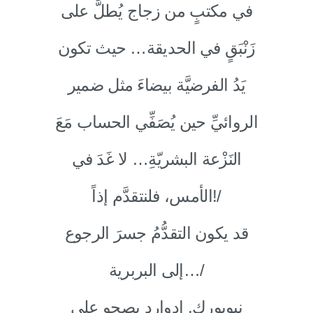
في مكتبٍ من زجاج يُطلَّ على
زَنْبَقٍ في الحديقة… حيث تكون
يَدُ الفرضيَّة بيضاءَ مثل ضمير
الروائيِّ حين يُصَفِّي الحساب مَعَ
النَزْعة البشريّةِ… لا غَدَ في
الأمس، فلنتقدَّم إذاً!/
قد يكون التقدُّمُ جسرَ الرجوع
إلى البربرية…/
نيويورك. إدوارد يصحو على