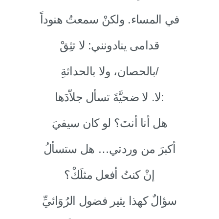
في المساء. ولكنْ سمعتُ هنوداً
قدامى ينادونني: لا تثِقْ
بالحصان، ولا بالحداثةِ/
لا. لا ضحيَّةَ تسأل جلاّدَها:
هل أنا أنتَ؟ لو كان سيفيَ
أكبرَ من وردتي… هل ستسألُ
إنْ كنتُ أفعل مثلَكْ؟
سؤالٌ كهذا يثير فضول الرُوَائيِّ