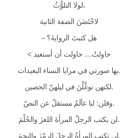
لولا التلوُّثُ،
لاحْتَضَنَ الضفة الثانية
– هل كتبتَ الروايةَ؟
< حاولتُ… حاولت أن أستعيد
بها صورتي في مرايا النساء البعيدات.
لكنهن توغَّلْنَ في ليلهنّ الحصين.
وقلن: لنا عاَلَمٌ مستقلٌ عن النصّ.
لن يكتب الرجلُ المرأةَ اللغزَ والحُلْمَ.
لن تكتب المرأةُ الرجلَ الرمْزَ والنجمَ.