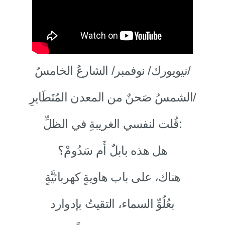
نيويورك/ نوفمبر/ الشارعُ الخامسُ/
الشمسُ صَحنٌ من المعدن المُتَطَايرِ/
قُلت لنفسي الغريبةِ في الظلِّ:
هل هذه بابلٌ أَم سَدُومْ؟
هناك، على باب هاويةٍ كهربائيَّةٍ
بعُلُوِّ السماء، التقيتُ بإدوارد