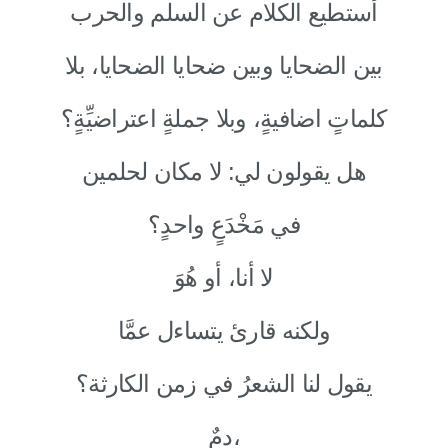
أستطيع الكلام عن السلم والحرب
بين الضحايا وبين ضحايا الضحايا، بلا
كلماتٍ اضافيةٍ، وبلا جملةٍ اعتراضيِّةٍ؟
هل يقولون لي: لا مكان لحلمين
في مَخْدَعٍ واحدٍ؟
لا أنا، أو هُوَ
ولكنه قارئ يتساءل عمَّا
يقول لنا الشعرُ في زمن الكارثة؟
دمٌ،