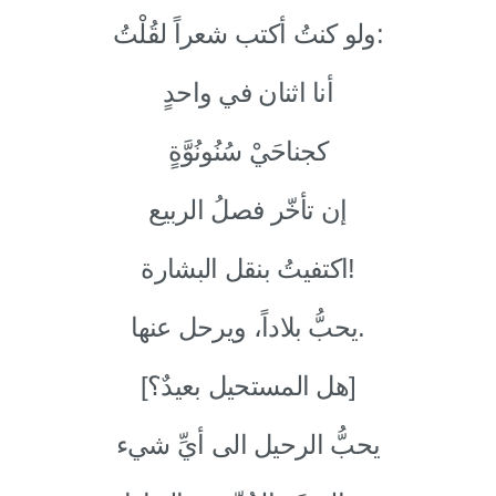
ولو كنتُ أكتب شعراً لقُلْتُ:
أنا اثنان في واحدٍ
كجناحَيْ سُنُونُوَّةٍ
إن تأخّر فصلُ الربيع
اكتفيتُ بنقل البشارة!
يحبُّ بلاداً، ويرحل عنها.
[هل المستحيل بعيدٌ؟]
يحبُّ الرحيل الى أيِّ شيء