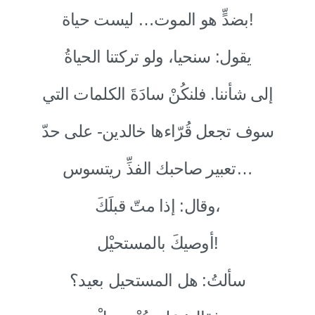
بضدٍّ هو الموت… ليست حياة!
يقول: سنحيا، ولو تركتنا الحياةُ
إلى شأننا. فلنكُنْ سادَةَ الكلمات التي
سوف تجعل قُرّاءها خالدين- على حدّ
تعبير صاحبك الفذِّ ريتسوس…
وقال: إذا متّ قبلَكَ،
أوصيكَ بالمستحيْل!
سألتُ: هل المستحيل بعيد؟