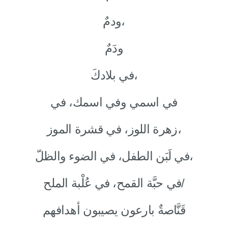
ودمٌ،
ودَمٌ
في بلادكَ،
في اسمي وفي اسمك، في
زهرة اللوز، في قشرة الموز،
في لَبَن الطفل، في الضوء والظلّ،
في حبَّة القمح، في عُلْبة الملح/
قَنَّاصةٌ بارعون يصيبون أهدافهم