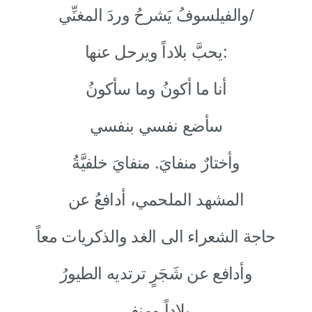
والفيلسوفُ يَشرحُ وردَ المغنِّي/
يحبَّ بلاداً ويرحل عنها:
أنا ما أكونُ وما سأكونُ
سأضع نفسي بنفسي
وأختارٌ منفايَ. منفايَ خلفيَّةُ
المشهد الملحمي، أدافعُ عن
حاجة الشعراء الى الغد والذكريات معاً
وأدافع عن شَجَرٍ ترتديه الطيورُ
بلاداً ومنفى،