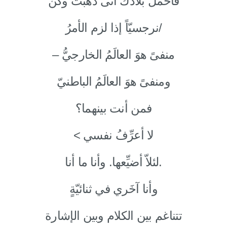
فاحمل بلادك أنّى ذهبتَ وكُنْ
نرجسيّاً إذا لزم الأمرُ/
– منفىً هوَ العالَمُ الخارجيُّ
ومنفىً هوَ العالَمُ الباطنيّ
فمن أنت بينهما؟
< لا أعرِّفُ نفسي
لئلاّ أضيِّعها. وأنا ما أنا.
وأنا آخَري في ثنائيّةٍ
تتناغم بين الكلام وبين الإشارة