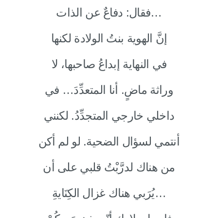
فقال: دفاعٌ عن الذات…
إنَّ الهوية بنتُ الولادة لكنها
في النهاية إبداعُ صاحبها، لا
وراثة ماضٍ. أنا المتعدِّدَ… في
داخلي خارجي المتجدِّدُ. لكنني
أنتمي لسؤال الضحية. لو لم أكن
من هناك لدرَّبْتُ قلبي على أن
يُرَبي هناك غزال الكِنَايةِ…