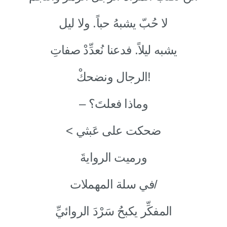
لا حُبّ يشبهُ حباً. ولا ليل
يشبه ليلاً. فدعنا نُعدِّدْ صفاتِ
الرجال ونضحكْ!
– وماذا فعلتَ؟
< ضحكت على عَبثي
ورميت الروايةَ
في سلة المهملات/
المفكِّر يكبحُ سَرْدَ الروائيِّ