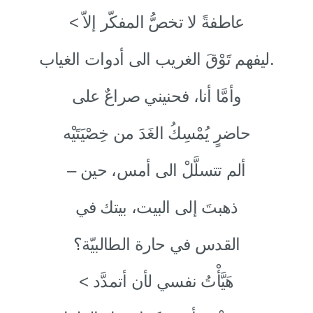
< عاطفةً لا تخصُّ المفكّر إلاّ
ليفهم تَوْقَ الغريب الى أدوات الغياب.
وأمَّا أنا، فحنيني صراعٌ على
حاضرٍ يُمْسِكُ الغَدَ من خِصْيَتَيْه
– ألم تتسلَّلْ الى أمس، حين
ذهبتَ إلى البيت، بيتك في
القدس في حارة الطالبيّة؟
< هَيَّأْتُ نفسي لأن أتمدَّد