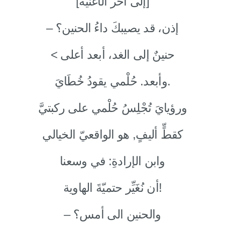
[إلى آخر الأغنية]
– إذن، قد يصيبكَ داءُ الحنين؟
< حنينٌ إلى الغد، أبعد أعلى
وأبعد. حُلْمي يقودُ خُطَايَ.
ورؤيايَ تُجْلِسُ حُلْمي على ركبتيَّ
كقطٍّ أليفٍ, هو الواقعيّ الخيالي
وابن الإرادةِ: في وسعنا
أن نُغَيِّر حتميّةَ الهاوية!
– والحنين الى أمس؟