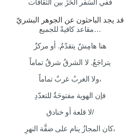
ففي السَفَر الحُرِّ بين الثقافات
قد يجد الباحثون عن الجوهر البشريّ
مقاعد كافيةً للجميع…
هنا هامِشٌ يتقدّمُ. أو مركزٌ
يتراجَعُ. لا الشرقُ شرقٌ تماماً
ولا الغربُ غربٌ تماماً،
فإن الهوية مفتوحَةٌ للتعدّدِ
لا قلعة أو خنادق/
كان المجازُ ينام على ضفَّة النهرِ،