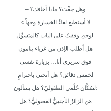
– وهل خِفْتَ؟ ماذا أخافك؟
< لا أستطيع لقاءُ الخسارة وجهاً
لوجهٍ. وقفتُ على الباب كالمتسوِّل.
هل أطلب الإذن من غرباء ينامون
فوق سريري أنا… بزيارة نفسي
لخمس دقائق؟ هل أنحني باحترامٍ
لسُكَّان حُلْمي الطفوليّ؟ هل يسألون:
مَن الزائرُ الأجنبيُّ الفضوليُّ؟ هل