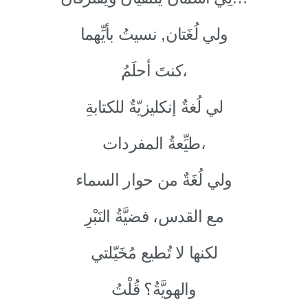
ولي لُغَتان, نسيتُ بأيِّهما
كنتَ أحلَمُ،
لي لُغةٌ إنكليزيّةٌ للكتابةِ
طيِّعةُ المفردات،
ولي لُغَةٌ من حوار السماء
مع القدس، فضيَّةُ النَبْرِ
لكنها لا تُطيع مُخَيّلتي
والهويَّةُ؟ قُلْتُ