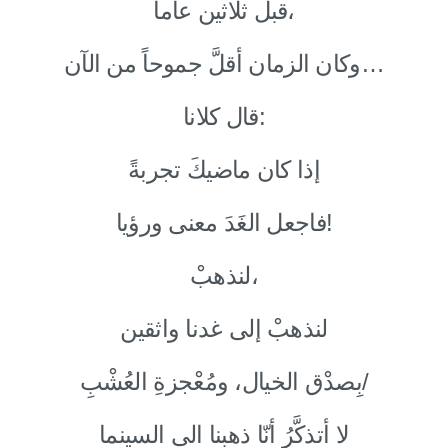
قبل ثلاثين عاماً،
وكان الزمان أقلَّ جموحاً من الآن…
قال كلانا:
إذا كان ماضيكَ تجربةً
فاجعل الغَدَ معنى ورؤيا!
لنذهبْ،
لنذهبْ إلى غدنا واثقين
بِصدْق الخيال، ومُعْجزةِ العُشْبِ/
لا أتذكَّرُ أنّا ذهبنا الى السينما