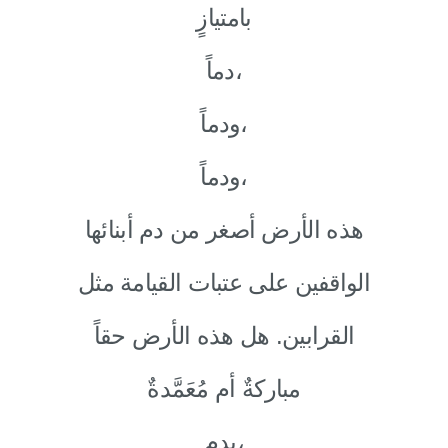
بامتيازٍ
دماً،
ودماً،
ودماً،
هذه الأرض أصغر من دم أبنائها
الواقفين على عتبات القيامة مثل
القرابين. هل هذه الأرض حقاً
مباركةٌ أم مُعَمَّدةٌ
بدمٍ،