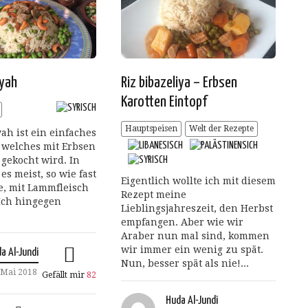
lyah
Riz bibazeliya – Erbsen
Karotten Eintopf
Hauptspeisen
Welt der Rezepte
yah ist ein einfaches
, welches mit Erbsen
 gekocht wird. In
es meist, so wie fast
Eigentlich wollte ich mit diesem
te, mit Lammfleisch
Rezept meine
 Ich hingegen
Lieblingsjahreszeit, den Herbst
.
empfangen. Aber wie wir
Araber nun mal sind, kommen
wir immer ein wenig zu spät.
a Al-Jundi
Nun, besser spät als nie!...
 Mai 2018
Gefällt mir
82
Huda Al-Jundi