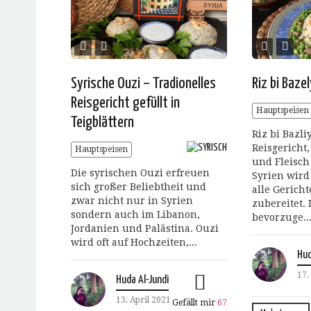
Syrische Ouzi – Tradionelles
Riz bi Baze
Reisgericht gefüllt in
Hauptspeisen
Teigblättern
Riz bi Bazli
Reisgericht
Hauptspeisen
und Fleisch
Die syrischen Ouzi erfreuen
Syrien wird 
sich großer Beliebtheit und
alle Gerich
zwar nicht nur in Syrien
zubereitet.
sondern auch im Libanon,
bevorzuge..
Jordanien und Palästina. Ouzi
wird oft auf Hochzeiten,...
Hud
17.
Huda Al-Jundi
13. April 2021
Gefällt mir
67