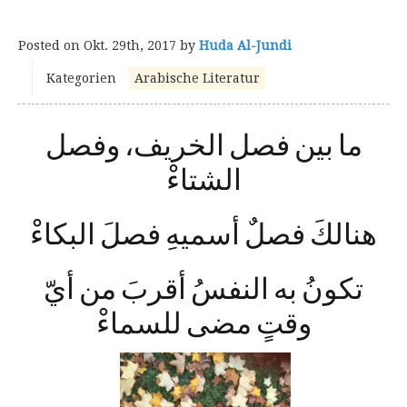
Posted on
Okt. 29th, 2017
by
Huda Al-Jundi
Kategorien
Arabische Literatur
ما بين فصل الخريف، وفصل
الشتاءْ
هنالكَ فصلٌ أسميهِ فصلَ البكاءْ
تكونُ به النفسُ أقربَ من أيّ
وقتٍ مضى للسماءْ