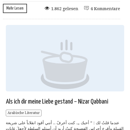
Mehr Lesen
1.862 gelesen
4 Kommentare
Als ich dir meine Liebe gestand – Nizar Qabbani
Arabische Literatur
عندما قلتُ لك : “ أحبك „. كنت أعرفُ .. أنني أقود انقلاباً على شريعة
القبيلة وأقرع أجراس الفضيحة كنتُ أريد أن أستلم السلطة لأجعلَ غابات