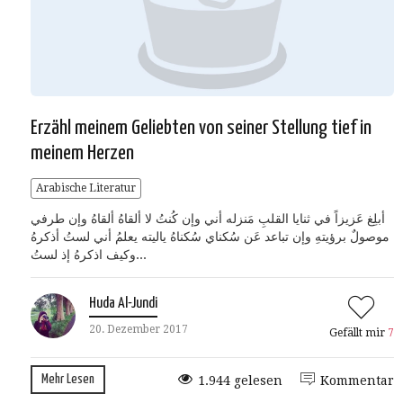
Erzähl meinem Geliebten von seiner Stellung tief in
meinem Herzen
Arabische Literatur
أبلِغ عَزيزاً في ثنايا القلبِ مَنزله أني وإن كُنتُ لا ألقاهُ ألقاهُ وإن طرفي
موصولٌ برؤيتهِ وإن تباعد عَن سُكناي سُكناهُ ياليته يعلمُ أني لستُ أذكرهُ
وكيف اذكرهُ إذ لستُ...
Huda Al-Jundi
20. Dezember 2017
Gefällt mir
7
Mehr Lesen
1.944 gelesen
Kommentar