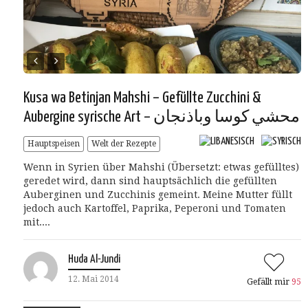
Kusa wa Betinjan Mahshi – Gefüllte Zucchini &
Aubergine syrische Art – محشي كوسا وباذنجان
Hauptspeisen
Welt der Rezepte
Wenn in Syrien über Mahshi (Übersetzt: etwas gefülltes)
geredet wird, dann sind hauptsächlich die gefüllten
Auberginen und Zucchinis gemeint. Meine Mutter füllt
jedoch auch Kartoffel, Paprika, Peperoni und Tomaten
mit....
Huda Al-Jundi
12. Mai 2014
Gefällt mir
95