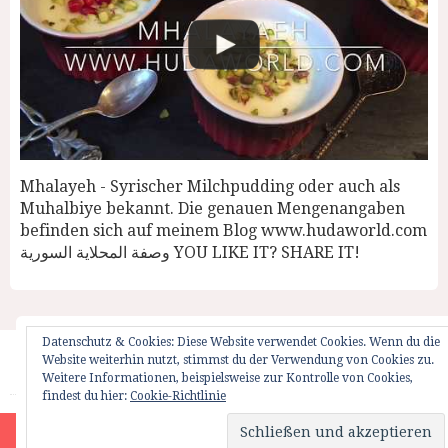
Mhalayeh - Syrischer Milchpudding oder auch als
Muhalbiye bekannt. Die genauen Mengenangaben
befinden sich auf meinem Blog www.hudaworld.com
وصفة المحلاية السورية YOU LIKE IT? SHARE IT!
Datenschutz & Cookies: Diese Website verwendet Cookies. Wenn du die
Website weiterhin nutzt, stimmst du der Verwendung von Cookies zu.
Startseite
Impressum
Weglot Switcher
Weitere Informationen, beispielsweise zur Kontrolle von Cookies,
findest du hier:
Cookie-Richtlinie
HUDAWORLD.COM | ALL RIGHTS RESERVED | © 2012
Site is using a trial version of the theme. Please enter your